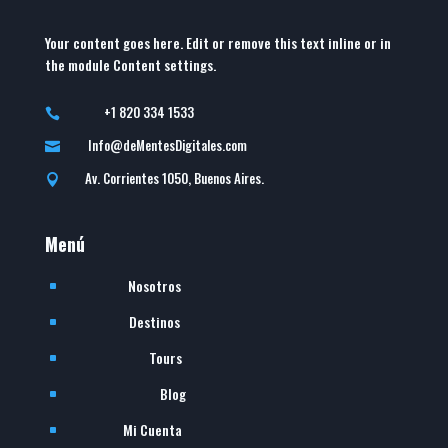
Your content goes here. Edit or remove this text inline or in
the module Content settings.
+1 820 334 1533

Info@deMentesDigitales.com

Av. Corrientes 1050, Buenos Aires.

Menú
Nosotros
^
Destinos
^
Tours
^
Blog
^
Mi Cuenta
^