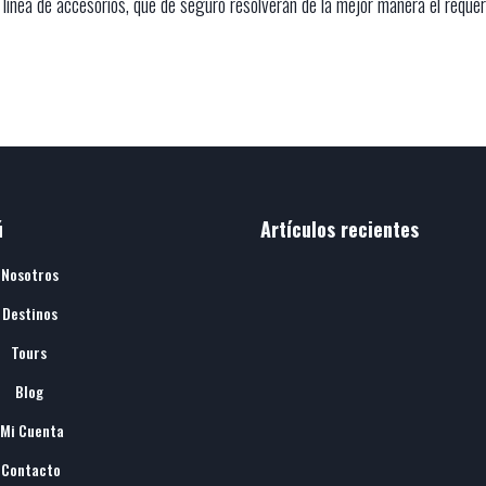
línea de accesorios, que de seguro resolverán de la mejor manera el requer
ú
Artículos recientes
Nosotros
Destinos
Tours
Blog
Mi Cuenta
Contacto