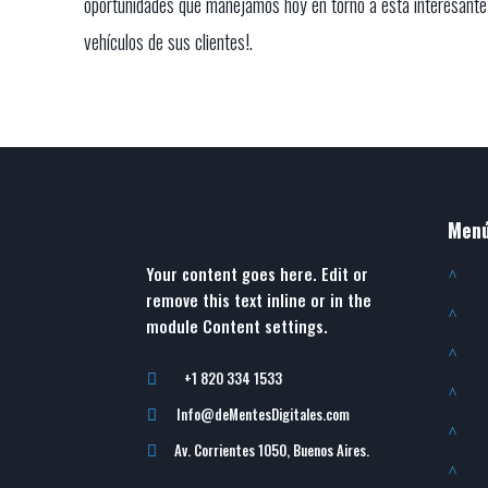
oportunidades que manejamos hoy en torno a esta interesante 
vehículos de sus clientes!.
Men
Your content goes here. Edit or
^
remove this text inline or in the
^
module Content settings.
^
+1 820 334 1533

^
Info@deMentesDigitales.com

^
Av. Corrientes 1050, Buenos Aires.

^