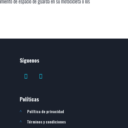
imiento de espacio de guarda en su motocicleta o los
Síguenos
Políticas
Política de privacidad
^
Términos y condiciones
^