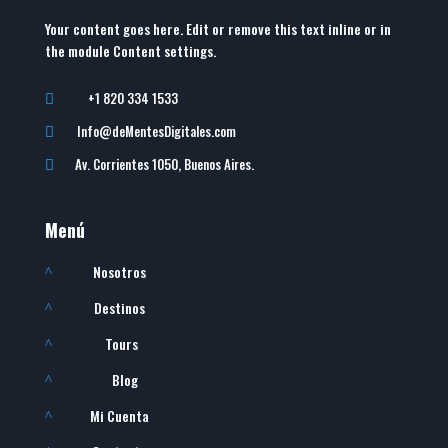
Your content goes here. Edit or remove this text inline or in
the module Content settings.
+1 820 334 1533

Info@deMentesDigitales.com

Av. Corrientes 1050, Buenos Aires.

Menú
Nosotros
^
Destinos
^
Tours
^
Blog
^
Mi Cuenta
^