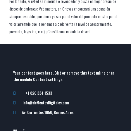
Por lo tanto, si usted es minorista o revendedor, y busca el mejor precio de
discos de embrague Vedamotors, en Grievas encontrará una ecuación
siempre favorable, que cierra ya sea por el valor del producto en sí, o por el
valor agregado que le ponemos a cada venta (a nivel de asesoramiento,
posventa, logística, etc.). ¡Consúltenos cuando lo desee!.
Your content goes here. Edit or remove this text inline or in
the module Content settings.
+1 820 334 1533

Info@deMentesDigitales.com

Av. Corrientes 1050, Buenos Aires.
