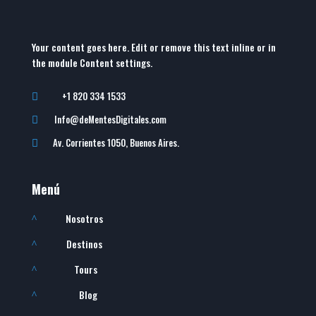
Your content goes here. Edit or remove this text inline or in
the module Content settings.
+1 820 334 1533

Info@deMentesDigitales.com

Av. Corrientes 1050, Buenos Aires.

Menú
Nosotros
^
Destinos
^
Tours
^
Blog
^