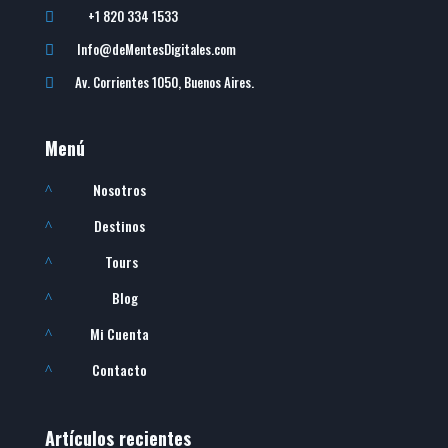
+1 820 334 1533

Info@deMentesDigitales.com

Av. Corrientes 1050, Buenos Aires.

Menú
Nosotros
^
Destinos
^
Tours
^
Blog
^
Mi Cuenta
^
Contacto
^
Artículos recientes