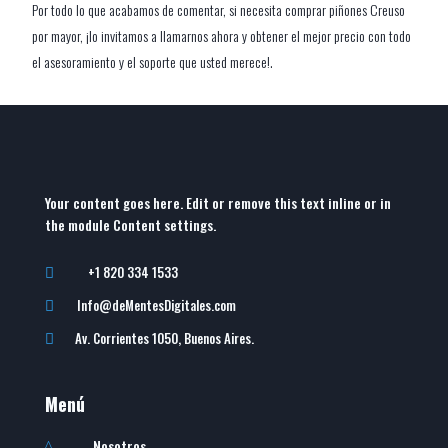
Por todo lo que acabamos de comentar, si necesita comprar piñones Creuso
por mayor, ¡lo invitamos a llamarnos ahora y obtener el mejor precio con todo
el asesoramiento y el soporte que usted merece!.
Your content goes here. Edit or remove this text inline or in
the module Content settings.
+1 820 334 1533

Info@deMentesDigitales.com

Av. Corrientes 1050, Buenos Aires.

Menú
Nosotros
^